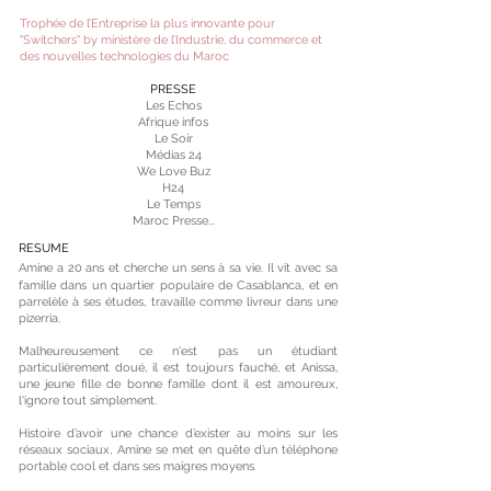
Trophée de l’Entreprise la plus innovante pour
"Switchers" by ministère de l’Industrie, du commerce et
des nouvelles technologies du Maroc
PRESSE
Les Echos
Afrique infos
Le Soir
Médias 24
We Love Buz
H24
Le Temps
Maroc Presse...
RESUME
Amine a 20 ans et cherche un sens à sa vie. Il
vit avec sa
famille dans un quartier populaire de Casablanca, et en
parrelèle à ses études, travaille comme livreur dans une
pizerria.
Malheureusement ce n'est pas un étudiant
particulièrement doué, il est toujours fauché, et Anissa,
une jeune fille de bonne famille dont il est amoureux,
l'ignore tout simplement.
Histoire d’avoir une chance d’exister au moins sur les
réseaux sociaux, Amine se met en quête d’un téléphone
portable cool et dans ses maigres moyens.