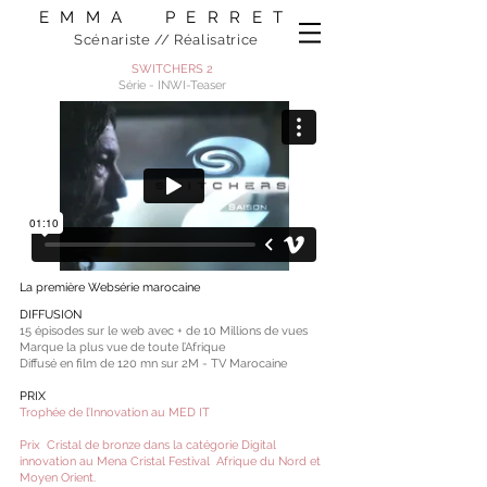
​EMMA PERRET
Scénariste // Réalisatrice
SWITCHERS 2
Série - INWI-Teaser
​La première Websérie marocaine
DIFFUSION
15 épisodes sur le web avec + de 10 Millions de vues
Marque la plus vue de toute l’Afrique
Diffusé en film de 120 mn sur 2M - TV Marocaine
PRIX
Trophée de l’Innovation au MED IT
Prix Cristal de bronze dans la catégorie Digital
innovation au Mena Cristal Festival Afrique du Nord et
Moyen Orient.