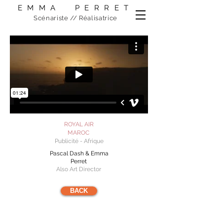
​EMMA PERRET
Scénariste // Réalisatrice
ROYAL AIR
MAROC
Publicité - Afrique
Pascal Dash & Emma
Perret
Also Art Director
BACK